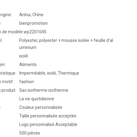
rigine:
Anhui, Chine
:
bienpromotion
 de modèle:
wp2201045
l:
Polyester, polyester + mousse isolée + feuille d'al
uminium
isolé
ion:
Aliments
ristique:
Imperméable, isolé, Thermique
 motif:
fashion
produit:
Sac isotherme isotherme
La vie quotidienne
:
Couleur personnalisée
Taille personnalisée acceptée
Logo personnalisé Acceptable
500 pièces