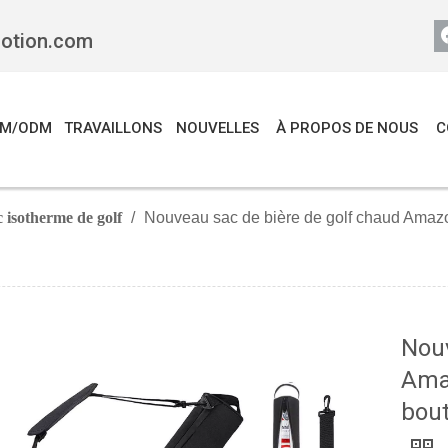
motion.com
EM/ODM
TRAVAILLONS
NOUVELLES
À PROPOS DE NOUS
C
 isotherme de golf
/
Nouveau sac de bière de golf chaud Amazon 
Nouv
Amaz
bout