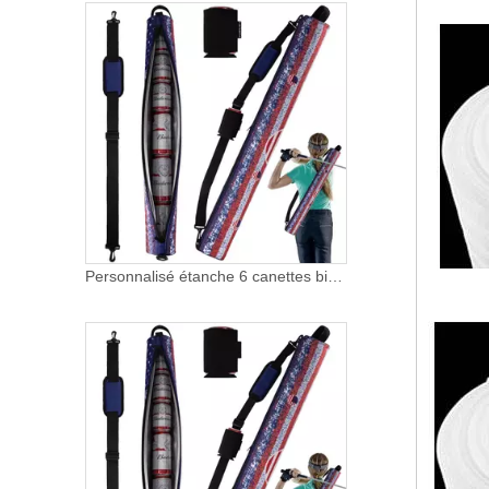
Personnalisé étanche 6 canettes bière vin tube fronde sac isotherme hommes femmes sublimation isolé can manches sac de golf