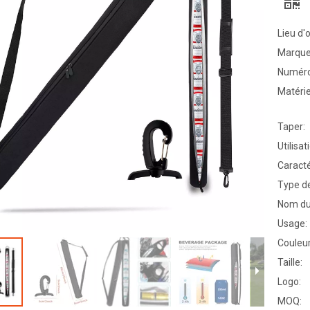
Lieu d'o
Marque
Numéro
Matérie
Taper:
Utilisat
Caracté
Type de
Nom du 
Usage:
Couleur
Taille:
Logo:
MOQ: