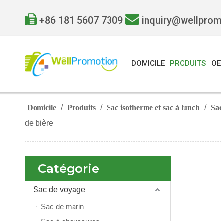


+86 181 5607 7309
inquiry@wellpro
DOMICILE
PRODUITS
O
Domicile
/
Produits
/
Sac isotherme et sac à lunch
/
Sac
de bière
Catégorie
Sac de voyage
Sac de marin