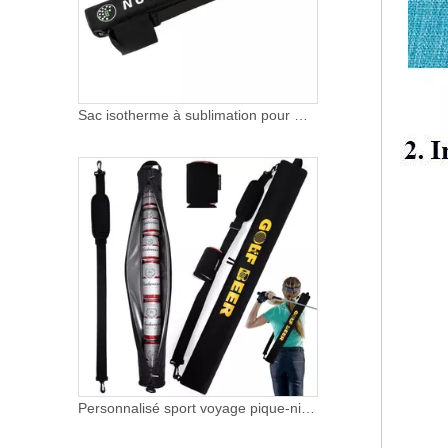
Sac isotherme à sublimation pour magasins de golf Jusqu'à 7 canettes Tube de golf en gros discret 600d Polyester Canette de bière Sac isotherme isotherme
Personnalisé sport voyage pique-nique étanche bouteille vin isolation 7 canettes bière golf sac refroidisseur pour hommes avec néoprène peut manchon