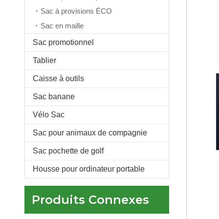
Sac à provisions ÉCO
Sac en maille
Sac promotionnel
Tablier
Refroidisseur de sac de golf en nylon de néoprène de poches latérales de golf de roulement isolé par coutume 18
Caisse à outils
Sac banane
Vélo Sac
Sac pour animaux de compagnie
Sac pochette de golf
Housse pour ordinateur portable
Produits Connexes
Logo personnalisé Portable Polyester isolé Thermique 6-pack Cooler Tube avec bandoulière réglable 6 Can Beer Cooler Sleeve