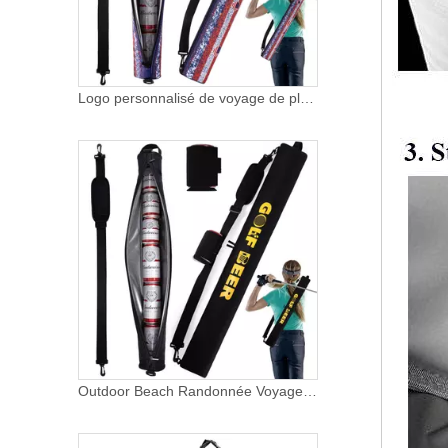
Logo personnalisé de voyage de plage en plein air paquet de 6 canettes de bière isolation PEVA de fruits sac isotherme de golf sacs isolés avec poignée
Outdoor Beach Randonnée Voyager 6 Pack Peut Boire Golf Beer Sleeve Cooler Bag Sacs Isothermes Avec Poignées