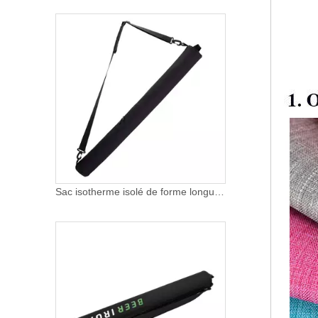
Sac isotherme isolé de forme longue pour hommes 7 canettes bière manchon golf étanche bière fronde sac