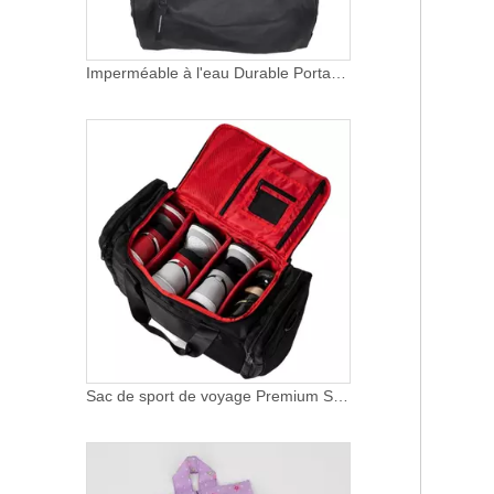
Imperméable à l'eau Durable Portable sac à chaussures personnalisé sac d'emballage de chaussures de Golf professionnel pochette de chaussures de voyage
Sac de sport de voyage Premium Sneaker Duffel avec 3 séparateurs de compartiments réglables pour chaussures, vêtements et salle de sport