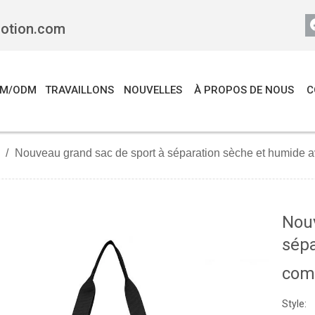
motion.com
EM/ODM
TRAVAILLONS
NOUVELLES
À PROPOS DE NOUS
C
/
Nouveau grand sac de sport à séparation sèche et humide 
Nouv
sépa
com
Style: