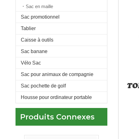
Sac en maille
Sac promotionnel
Tablier
Sac à dos de basket-ball à cordon de coton en nylon imperméable multifonction sac à chaussures de football avec sac de balle en maille déctable
Caisse à outils
Sac banane
Vélo Sac
Sac pour animaux de compagnie
Sac pochette de golf
Housse pour ordinateur portable
Produits Connexes
Imperméable à l'eau randonnée Logo personnalisé organisateur de stockage de chaussures en plein air Sneaker sac chaussures sac en maille pour les femmes avec poignée