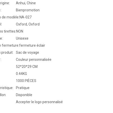
rigine:
Anhui, Chine
:
Bienpromotion
 de modèle:
NA-027
l:
Oxford, Oxford
s tirettes:
NON
e:
Unisexe
e fermeture:
fermeture éclair
produit:
Sac de voyage
:
Couleur personnalisée
52*20*29 CM
0.44KG
1000 PIÈCES
ristique:
Pratique
llon:
Disponible
Accepter le logo personnalisé