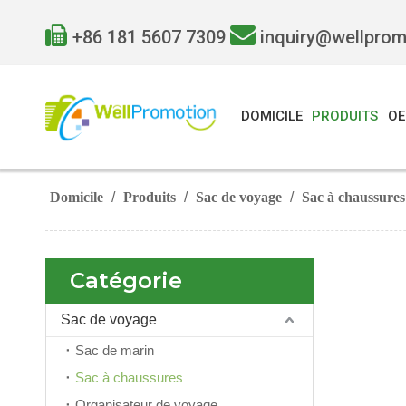


+86 181 5607 7309
inquiry@wellpro
DOMICILE
PRODUITS
O
Domicile
/
Produits
/
Sac de voyage
/
Sac à chaussures
Catégorie
Sac de voyage
Sac de marin
Sac à chaussures
Organisateur de voyage