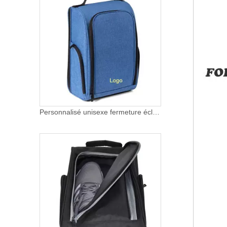
Personnalisé unisexe fermeture éclair Gym Sport chaussure voyage sac pochette de rangement organisateur Golf sac à chaussures pour femmes hommes