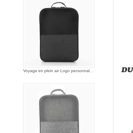
Voyage en plein air Logo personnalisé sac à poussière Sneaker sacs chaussures imperméables organisateur de stockage pour la randonnée féminine