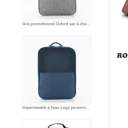
Gris promotionnel Oxford sac à chaussures Sneaker stockage organisateur chaussures sacs en maille pour la randonnée de voyage en plein air
Imperméable à l'eau Logo personnalisé voyage chaussures sacs anti-poussière Sneaker stockage organisateur sac femmes randonnée en plein air