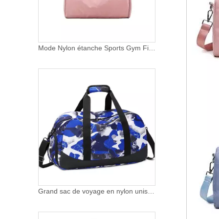
Mode Nylon étanche Sports Gym Fitness sac avec boîte à chaussures Logo personnalisable sac polochon Portable sac de voyage pour femmes
Grand sac de voyage en nylon unisexe imperméable à l'eau avec logo personnalisé pour remise en forme, sec et humide, avec compartiment à chaussures