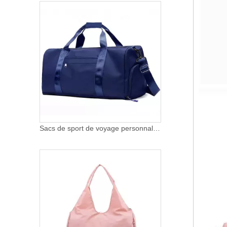
Sacs de sport de voyage personnalisés portables étanches bandoulière sport danse week-end sac de sport de nuit sac de sport