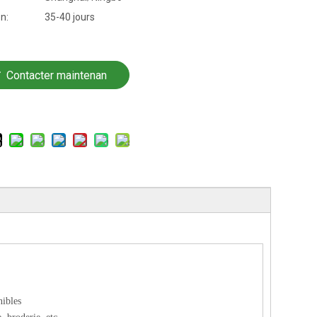
on:
35-40 jours
Contacter maintenan
t
nibles