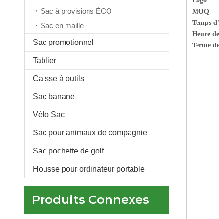
Logo
Sac à provisions ÉCO
MOQ
Temps d'
Sac en maille
Heure de
Sac promotionnel
Terme de
Tablier
sac de sport rose personnalisé avec compartiment à chaussures et poche humide grand sac de sport de voyage pour femme
Caisse à outils
Sac banane
Vélo Sac
Sac pour animaux de compagnie
Sac pochette de golf
Housse pour ordinateur portable
Produits Connexes
Sac de sport de sport noir personnalisé pour hommes femmes grand sac de week-end avec compartiment à chaussures et poche humide