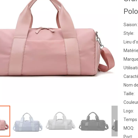
Pol
Saison:
Style:
Lieu d'o
Matérie
Marque
Utilisat
Caracté
Nom de 
Taille:
Couleur
Logo:
Temps 
MOQ:
Port: