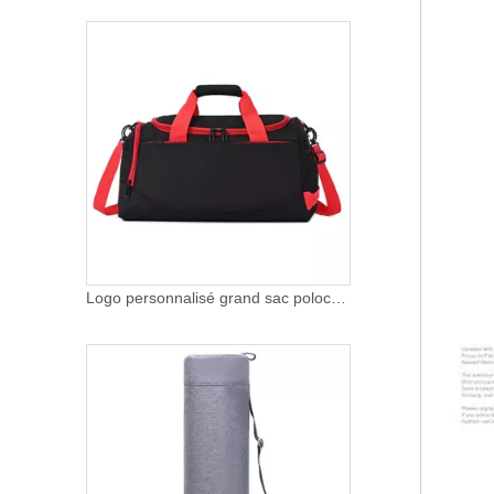
Logo personnalisé grand sac polochon de gym pour hommes femmes sac de nuit imperméable week-end