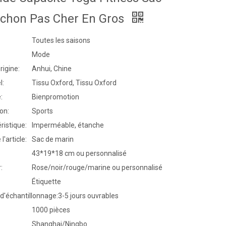
ochon Pas Cher En Gros
Toutes les saisons
Mode
rigine:
Anhui, Chine
l:
Tissu Oxford, Tissu Oxford
:
Bienpromotion
ion:
Sports
ristique:
Imperméable, étanche
l'article:
Sac de marin
43*19*18 cm ou personnalisé
:
Rose/noir/rouge/marine ou personnalisé
Étiquette
d'échantillonnage:
3-5 jours ouvrables
1000 pièces
Shanghai/Ningbo