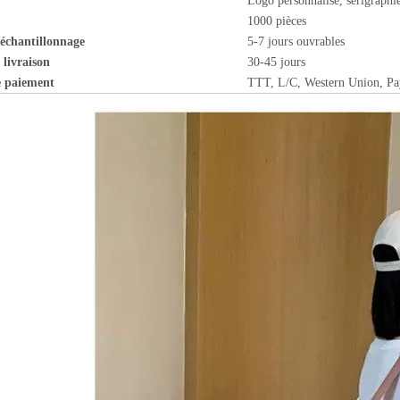
Logo personnalisé, sérigraphie
1000 pièces
échantillonnage
5-7 jours ouvrables
 livraison
30-45 jours
 paiement
TTT, L/C, Western Union, Pay