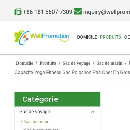


+86 181 5607 7309
inquiry@wellpro
DOMICILE
PRODUITS
O
Domicile
/
Produits
/
Sac de voyage
/
Sac de marin
/
Capacité Yoga Fitness Sac Polochon Pas Cher En Gros
Catégorie
Sac de voyage
Sac de marin