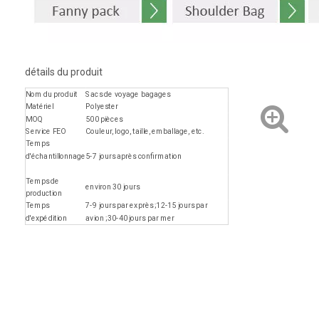
détails du produit
Nom du produit
Sacs de voyage bagages
Matériel
Polyester
MOQ
500 pièces
Service FEO
Couleur, logo, taille, emballage, etc.
Temps
d'échantillonnage
5-7 jours après confirmation
Temps de
environ 30 jours
production
Temps
7-9 jours par exprès ;12-15 jours par
d'expédition
avion ;30-40 jours par mer